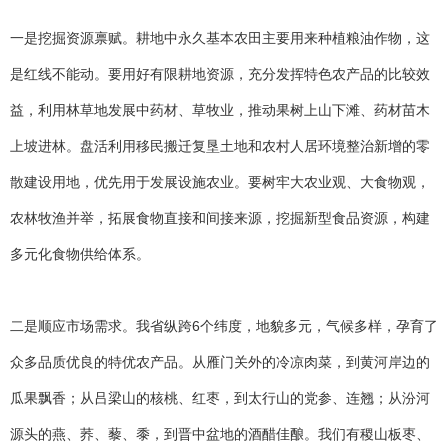
一是挖掘资源禀赋。耕地中永久基本农田主要用来种植粮油作物，这
是红线不能动。要用好有限耕地资源，充分发挥特色农产品的比较效
益，利用林草地发展中药材、草牧业，推动果树上山下滩、药材苗木
上坡进林。盘活利用移民搬迁复垦土地和农村人居环境整治新增的零
散建设用地，优先用于发展设施农业。要树牢大农业观、大食物观，
农林牧渔并举，拓展食物直接和间接来源，挖掘新型食品资源，构建
多元化食物供给体系。
二是顺应市场需求。我省纵跨6个纬度，地貌多元，气候多样，孕育了
众多品质优良的特优农产品。从雁门关外的冷凉肉菜，到黄河岸边的
瓜果飘香；从吕梁山的核桃、红枣，到太行山的党参、连翘；从汾河
源头的燕、荞、藜、黍，到晋中盆地的酒醋佳酿。我们有稷山板枣、