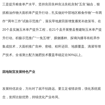
三是提升粮食单产水平。坚持良田良种良法良机良制“五良”融合，狠
抓粮油作物大面积单产提升行动，扎实做好中部地区粮食作物“一年两
作”“两年三作”试验示范推广，落实旱地麦田新增复播奖补政策等。在
20个县实施玉米单产提升工程，在21个县开展整县整建制玉米单产提
升行动。积极示范推广“一免五增”、膜侧播种、探墒沟播等有机旱作
集成技术，大面积推广良种、密植、秸秆还田、地膜覆盖、滴灌等增
产技术。全省测土配方施肥技术覆盖率稳定在90%以上。
因地制宜发展特色产业
发展特优农业，方向对了就不怕路远。要立足省情农情，强化系统观
念，发挥比较优势，持续优化产业布局。