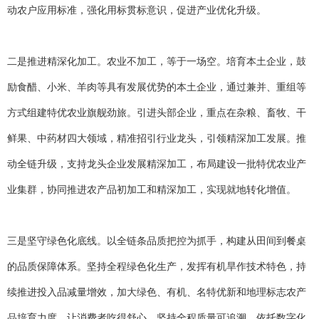
动农户应用标准，强化用标贯标意识，促进产业优化升级。
二是推进精深化加工。农业不加工，等于一场空。培育本土企业，鼓
励食醋、小米、羊肉等具有发展优势的本土企业，通过兼并、重组等
方式组建特优农业旗舰劲旅。引进头部企业，重点在杂粮、畜牧、干
鲜果、中药材四大领域，精准招引行业龙头，引领精深加工发展。推
动全链升级，支持龙头企业发展精深加工，布局建设一批特优农业产
业集群，协同推进农产品初加工和精深加工，实现就地转化增值。
三是坚守绿色化底线。以全链条品质把控为抓手，构建从田间到餐桌
的品质保障体系。坚持全程绿色化生产，发挥有机旱作技术特色，持
续推进投入品减量增效，加大绿色、有机、名特优新和地理标志农产
品培育力度，让消费者吃得舒心。坚持全程质量可追溯，依托数字化