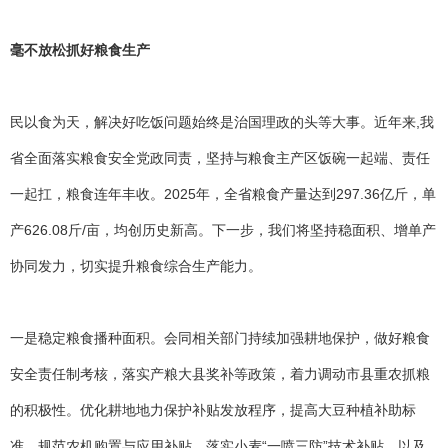
毫不放松抓好粮食生产
民以食为天，解决好吃饭问题始终是治国理政的头等大事。近年来,我
省全面落实粮食安全党政同责，坚持与粮食主产区饭碗一起端、责任
一起扛
，
粮食连年丰收。2025年，全省粮食产量达到297.36亿斤，单
产626.08斤/亩，均创历史新高。下一步，我们将坚持稳面积、增单产
协同发力，切实提升粮食综合生产能力。
一是稳定粮食播种面积。会同相关部门持续加强耕地保护，做好粮食
安全责任制考核，落实产粮大县奖补等政策，着力调动市县重农抓粮
的积极性。优化耕地地力保护补贴发放程序，提高大豆种植补助标
准，规范农机购置与应用补贴，落实小麦“一喷三防”技术补贴，以及