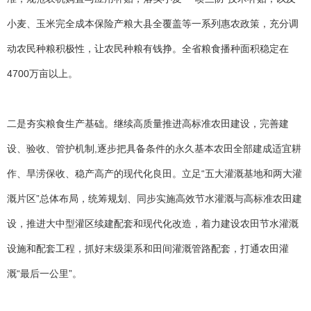
小麦、玉米完全成本保险产粮大县全覆盖等一系列惠农政策，充分调
动农民种粮积极性，让农民种粮有钱挣。全省粮食播种面积稳定在
4700万亩以上。
二是夯实粮食生产基础。继续高质量推进高标准农田建设，完善建
设、验收、管护机制,逐步把具备条件的永久基本农田全部建成适宜耕
作、旱涝保收、稳产高产的现代化良田。立足“五大灌溉基地和两大灌
溉片区”总体布局，统筹规划、同步实施高效节水灌溉与高标准农田建
设，推进大中型灌区续建配套和现代化改造，着力建设农田节水灌溉
设施和配套工程，抓好末级渠系和田间灌溉管路配套，打通农田灌
溉“最后一公里”。