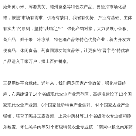
沁州黄小米、浑源黄芪、潞州蚕桑等特色农产品。要坚持市场化思
维，按照“市场有需求、供给有缺口、我省有优势、产业有基础、主体
有实力”的原则，坚持“以销定产”，强化产销对接，大力发展小杂粮、
畜产品、鲜干果、冷凉菜、特色渔产品等特色优势产业，着力开发方
便食品、休闲食品、药食同源功能食品等，让更多的“晋字号”特优农
产品进入千家万户，摆上百姓餐桌。
三是用好平台载体。近年来，我们用足国家产业政策，强化省级统
筹，布局建设了14个省级现代农业产业示范区，高标准建设了13个国
家现代农业产业园、6个国家优势特色产业集群、44个国家农业产业
强镇，培育了隰县玉露香梨、上党中药材等11个省级涉农专业镇和静
乐藜麦、怀仁羔羊肉等51个市级特优农业专业镇，“南果中粮北肉东药