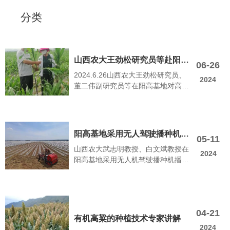
分类
山西农大王劲松研究员等赴阳高
06-26
2024.6.26山西农大王劲松研究员、
基地对叶面肥喷施效果进行釆样
2024
董二伟副研究员等在阳高基地对高梁
调查
长势进行采样调查。
阳高基地采用无人驾驶播种机播
05-11
山西农大武志明教授、白文斌教授在
种作业
2024
阳高基地采用无人机驾驶播种机播种
作业，属省内首次示范。
04-21
有机高粱的种植技术专家讲解
2024